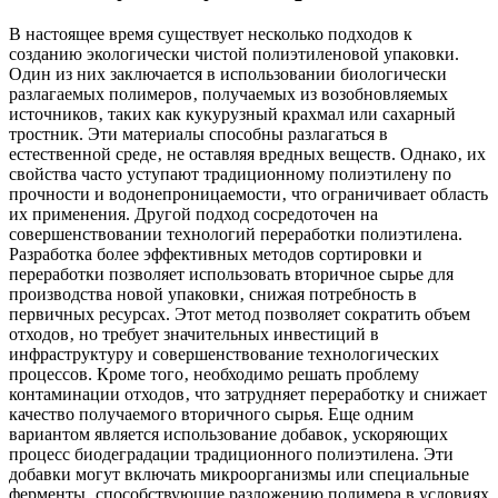
В настоящее время существует несколько подходов к
созданию экологически чистой полиэтиленовой упаковки.
Один из них заключается в использовании биологически
разлагаемых полимеров‚ получаемых из возобновляемых
источников‚ таких как кукурузный крахмал или сахарный
тростник. Эти материалы способны разлагаться в
естественной среде‚ не оставляя вредных веществ. Однако‚ их
свойства часто уступают традиционному полиэтилену по
прочности и водонепроницаемости‚ что ограничивает область
их применения. Другой подход сосредоточен на
совершенствовании технологий переработки полиэтилена.
Разработка более эффективных методов сортировки и
переработки позволяет использовать вторичное сырье для
производства новой упаковки‚ снижая потребность в
первичных ресурсах. Этот метод позволяет сократить объем
отходов‚ но требует значительных инвестиций в
инфраструктуру и совершенствование технологических
процессов. Кроме того‚ необходимо решать проблему
контаминации отходов‚ что затрудняет переработку и снижает
качество получаемого вторичного сырья. Еще одним
вариантом является использование добавок‚ ускоряющих
процесс биодеградации традиционного полиэтилена. Эти
добавки могут включать микроорганизмы или специальные
ферменты‚ способствующие разложению полимера в условиях