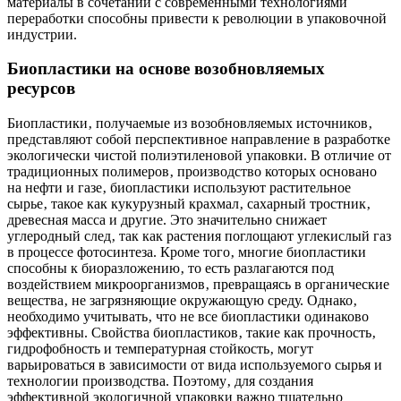
материалы в сочетании с современными технологиями
переработки способны привести к революции в упаковочной
индустрии.
Биопластики на основе возобновляемых
ресурсов
Биопластики‚ получаемые из возобновляемых источников‚
представляют собой перспективное направление в разработке
экологически чистой полиэтиленовой упаковки. В отличие от
традиционных полимеров‚ производство которых основано
на нефти и газе‚ биопластики используют растительное
сырье‚ такое как кукурузный крахмал‚ сахарный тростник‚
древесная масса и другие. Это значительно снижает
углеродный след‚ так как растения поглощают углекислый газ
в процессе фотосинтеза. Кроме того‚ многие биопластики
способны к биоразложению‚ то есть разлагаются под
воздействием микроорганизмов‚ превращаясь в органические
вещества‚ не загрязняющие окружающую среду. Однако‚
необходимо учитывать‚ что не все биопластики одинаково
эффективны. Свойства биопластиков‚ такие как прочность‚
гидрофобность и температурная стойкость‚ могут
варьироваться в зависимости от вида используемого сырья и
технологии производства. Поэтому‚ для создания
эффективной экологичной упаковки важно тщательно