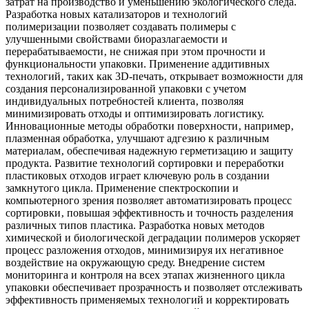
затрат на производство и уменьшению экологического следа.
Разработка новых катализаторов и технологий
полимеризации позволяет создавать полимеры с
улучшенными свойствами биоразлагаемости и
перерабатываемости‚ не снижая при этом прочности и
функциональности упаковки. Применение аддитивных
технологий‚ таких как 3D-печать‚ открывает возможности для
создания персонализированной упаковки с учетом
индивидуальных потребностей клиента‚ позволяя
минимизировать отходы и оптимизировать логистику.
Инновационные методы обработки поверхности‚ например‚
плазменная обработка‚ улучшают адгезию к различным
материалам‚ обеспечивая надежную герметизацию и защиту
продукта. Развитие технологий сортировки и переработки
пластиковых отходов играет ключевую роль в создании
замкнутого цикла. Применение спектроскопии и
компьютерного зрения позволяет автоматизировать процесс
сортировки‚ повышая эффективность и точность разделения
различных типов пластика. Разработка новых методов
химической и биологической деградации полимеров ускоряет
процесс разложения отходов‚ минимизируя их негативное
воздействие на окружающую среду. Внедрение систем
мониторинга и контроля на всех этапах жизненного цикла
упаковки обеспечивает прозрачность и позволяет отслеживать
эффективность применяемых технологий и корректировать