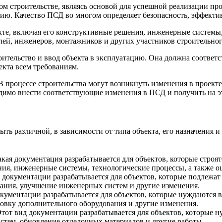
строительстве, являясь основой для успешной реализации проек
ию. Качество ПСД во многом определяет безопасность, эффектив
те, включая его конструктивные решения, инженерные системы,
лей, инженеров, монтажников и других участников строительног
оительство и ввод объекта в эксплуатацию. Она должна соотве
екта всем требованиям.
В процессе строительства могут возникнуть изменения в проект
димо внести соответствующие изменения в ПСД и получить на эт
ь различной, в зависимости от типа объекта, его назначения 
кая документация разрабатывается для объектов, которые строят
ния, инженерные системы, технологические процессы, а также 
 документации разрабатывается для объектов, которые подлежат
ания, улучшение инженерных систем и другие изменения.
кументации разрабатывается для объектов, которые нуждаются
новку дополнительного оборудования и другие изменения.
тот вид документации разрабатывается для объектов, которые н
тем, обновление отделочных материалов и другие работы.