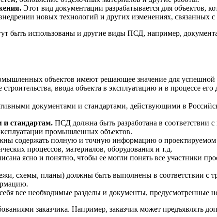
жения.
Этот вид документации разрабатывается для объектов, ко
 внедрении новых технологий и других изменениях, связанных с
огут быть использованы и другие виды ПСД, например, документ
омышленных объектов имеют решающее значение для успешной р
строительства, ввода объекта в эксплуатацию и в процессе его
тивными документами и стандартами, действующими в Российск
 и стандартам.
ПСД должна быть разработана в соответствии 
и эксплуатации промышленных объектов.
ны содержать полную и точную информацию о проектируемом о
еских процессов, материалов, оборудования и т.д.
сана ясно и понятно, чтобы ее могли понять все участники про
ежи, схемы, планы) должны быть выполнены в соответствии с 
ормацию.
себя все необходимые разделы и документы, предусмотренные 
бованиями заказчика. Например, заказчик может предъявлять д