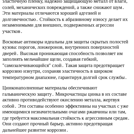
эластичную пленку, надежно защищающую металл от влаги,
солей, механических повреждений, а также снижают шум․
Эти материалы отличаются хорошей адгезией и
долговечностью․ Стойкость к абразивному износу делает их
незаменимыми для внешних, подверженных агрессии
участков․
Восковые антикоры идеальны для защиты скрытых полостей
кузова: порогов, лонжеронов, внутренних поверхностей
дверей․ Высокая проникающая способность позволяет им
заполнять мельчайшие щели, создавая гибкий,
"самозалечивающийся" слой․ Такая защита предотвращает
коррозию изнутри, сохраняя эластичность в широком
температурном диапазоне, гарантируя долгий срок службы․
Цинконаполненные материалы обеспечивают
гальваническую защиту․ Микрочастицы цинка в их составе
активно противодействуют окислению металла, жертвуя
собой․ Эти составы особенно эффективны на участках с уже
имеющимися незначительными очагами ржавчины или там,
где требуется максимальная стойкость к агрессивным средам․
Они создают прочный барьер, активно предотвращая
дальнейшее развитие коррозии․