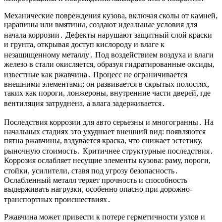
Механические повреждения кузова, включая сколы от камней,
царапины или вмятины, создают идеальные условия для
начала коррозии․ Дефекты нарушают защитный слой краски
и грунта, открывая доступ кислороду и влаге к
незащищенному металлу․ Под воздействием воздуха и влаги
железо в стали окисляется, образуя гидратированные оксиды,
известные как ржавчина․ Процесс не ограничивается
внешними элементами; он развивается в скрытых полостях,
таких как пороги, лонжероны, внутренние части дверей, где
вентиляция затруднена, а влага задерживается․
Последствия коррозии для авто серьезны и многогранны․ На
начальных стадиях это ухудшает внешний вид: появляются
пятна ржавчины, вздувается краска, что снижает эстетику,
рыночную стоимость․ Критичнее структурные последствия․
Коррозия ослабляет несущие элементы кузова: раму, пороги,
стойки, усилители, ставя под угрозу безопасность․
Ослабленный металл теряет прочность и способность
выдерживать нагрузки, особенно опасно при дорожно-
транспортных происшествиях․
Ржавчина может привести к потере герметичности узлов и