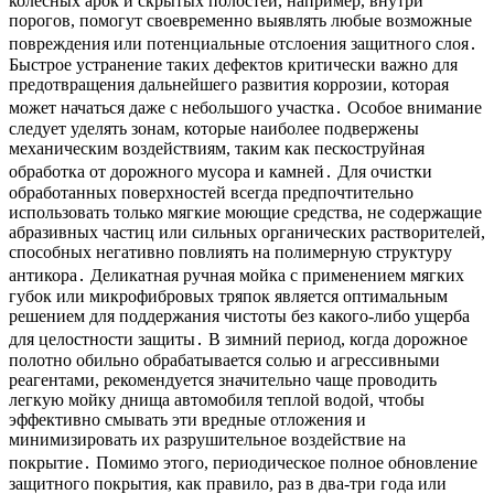
колесных арок и скрытых полостей, например, внутри
порогов, помогут своевременно выявлять любые возможные
повреждения или потенциальные отслоения защитного слоя․
Быстрое устранение таких дефектов критически важно для
предотвращения дальнейшего развития коррозии, которая
может начаться даже с небольшого участка․ Особое внимание
следует уделять зонам, которые наиболее подвержены
механическим воздействиям, таким как пескоструйная
обработка от дорожного мусора и камней․ Для очистки
обработанных поверхностей всегда предпочтительно
использовать только мягкие моющие средства, не содержащие
абразивных частиц или сильных органических растворителей,
способных негативно повлиять на полимерную структуру
антикора․ Деликатная ручная мойка с применением мягких
губок или микрофибровых тряпок является оптимальным
решением для поддержания чистоты без какого-либо ущерба
для целостности защиты․ В зимний период, когда дорожное
полотно обильно обрабатывается солью и агрессивными
реагентами, рекомендуется значительно чаще проводить
легкую мойку днища автомобиля теплой водой, чтобы
эффективно смывать эти вредные отложения и
минимизировать их разрушительное воздействие на
покрытие․ Помимо этого, периодическое полное обновление
защитного покрытия, как правило, раз в два-три года или