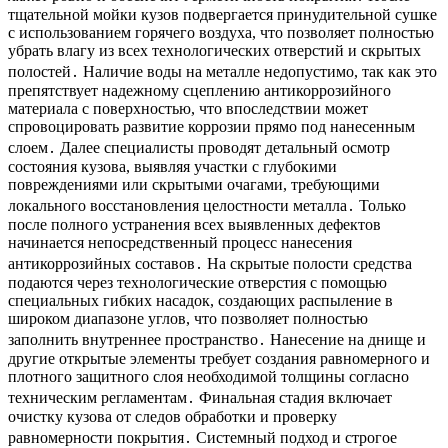
тщательной мойки кузов подвергается принудительной сушке
с использованием горячего воздуха, что позволяет полностью
убрать влагу из всех технологических отверстий и скрытых
полостей․ Наличие воды на металле недопустимо, так как это
препятствует надежному сцеплению антикоррозийного
материала с поверхностью, что впоследствии может
спровоцировать развитие коррозии прямо под нанесенным
слоем․ Далее специалисты проводят детальный осмотр
состояния кузова, выявляя участки с глубокими
повреждениями или скрытыми очагами, требующими
локального восстановления целостности металла․ Только
после полного устранения всех выявленных дефектов
начинается непосредственный процесс нанесения
антикоррозийных составов․ На скрытые полости средства
подаются через технологические отверстия с помощью
специальных гибких насадок, создающих распыление в
широком диапазоне углов, что позволяет полностью
заполнить внутреннее пространство․ Нанесение на днище и
другие открытые элементы требует создания равномерного и
плотного защитного слоя необходимой толщины согласно
техническим регламентам․ Финальная стадия включает
очистку кузова от следов обработки и проверку
равномерности покрытия․ Системный подход и строгое