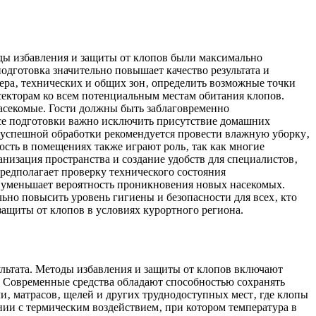
оды избавления и защиты от клопов были максимально
дготовка значительно повышает качество результата и
ера‚ технических и общих зон‚ определить возможные точки
секторам ко всем потенциальным местам обитания клопов.
насекомые. Гости должны быть заблаговременно
ссе подготовки важно исключить присутствие домашних
 успешной обработки рекомендуется провести влажную уборку‚
сть в помещениях также играют роль‚ так как многие
низация пространства и создание удобств для специалистов‚
редполагает проверку технического состояния
и уменьшает вероятность проникновения новых насекомых.
ьно повысить уровень гигиены и безопасности для всех‚ кто
защиты от клопов в условиях курортного региона.
льтата. Методы избавления и защиты от клопов включают
 Современные средства обладают способностью сохранять
и‚ матрасов‚ щелей и других труднодоступных мест‚ где клопы
ии с термическим воздействием‚ при котором температура в