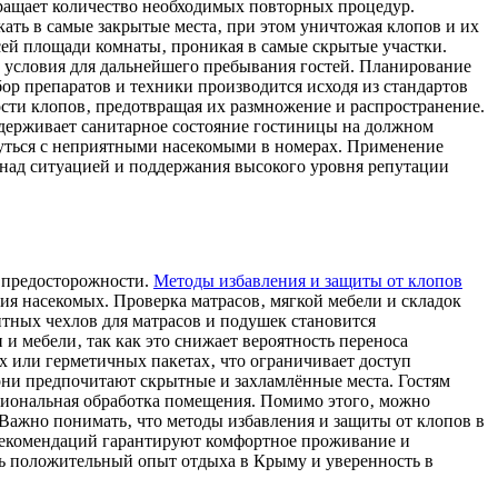
ращает количество необходимых повторных процедур.
ать в самые закрытые места‚ при этом уничтожая клопов и их
сей площади комнаты‚ проникая в самые скрытые участки.
е условия для дальнейшего пребывания гостей. Планирование
р препаратов и техники производится исходя из стандартов
сти клопов‚ предотвращая их размножение и распространение.
ддерживает санитарное состояние гостиницы на должном
кнуться с неприятными насекомыми в номерах. Применение
 над ситуацией и поддержания высокого уровня репутации
р предосторожности.
Методы избавления и защиты от клопов
ия насекомых. Проверка матрасов‚ мягкой мебели и складок
тных чехлов для матрасов и подушек становится
 мебели‚ так как это снижает вероятность переноса
х или герметичных пакетах‚ что ограничивает доступ
 они предпочитают скрытные и захламлённые места. Гостям
сиональная обработка помещения. Помимо этого‚ можно
Важно понимать‚ что методы избавления и защиты от клопов в
 рекомендаций гарантируют комфортное проживание и
ь положительный опыт отдыха в Крыму и уверенность в