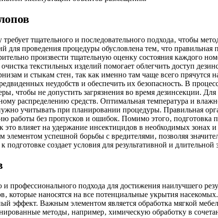
клопов
 требует тщательного и последовательного подхода‚ чтобы мет
 для проведения процедуры обусловлена тем‚ что правильная по
рительно произвести тщательную оценку состояния каждого ном
 очистка текстильных изделий помогает облегчить доступ дезин
рнизам и стыкам стен‚ так как именно там чаще всего прячутся 
редвиденных неудобств и обеспечить их безопасность. В проце
ы‚ чтобы не допустить загрязнения во время дезинсекции. Для
ному распределению средств. Оптимальная температура и влажно
нужно учитывать при планировании процедуры. Правильная орга
ю работы без пропусков и ошибок. Помимо этого‚ подготовка п
ак это влияет на удержание инсектицидов в необходимых зонах 
м элементом успешной борьбы с вредителями‚ позволяя значител
 подготовке создает условия для результативной и длительной 
в
 и профессионального подхода для достижения наилучшего резу
‚ которые наносятся на все потенциальные укрытия насекомых.
ный эффект. Важным элементом является обработка мягкой мебел
нированные методы‚ например‚ химическую обработку в сочетан