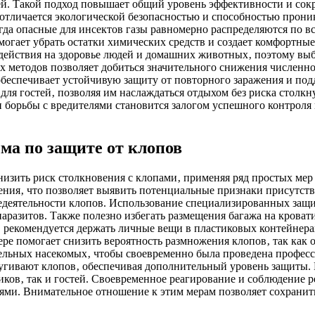
ей. Такой подход повышает общий уровень эффективности и сок
тличается экологической безопасностью и способностью проник
да опасные для инсектов газы равномерно распределяются по в
могает убрать остатки химических средств и создает комфортны
ействия на здоровье людей и домашних животных‚ поэтому выбо
 методов позволяет добиться значительного снижения численно
обеспечивает устойчивую защиту от повторного заражения и по
 для гостей‚ позволяя им наслаждаться отдыхом без риска стол
 борьбы с вредителями становится залогом успешного контроля
ма по защите от клопов
низить риск столкновения с клопами‚ применяя ряд простых ме
ения‚ что позволяет выявить потенциальные признаки присутств
едеятельности клопов. Использование специализированных защи
зитов. Также полезно избегать размещения багажа на кровати и
‚ рекомендуется держать личные вещи в пластиковых контейнера
ере помогает снизить вероятность размножения клопов‚ так как
ельных насекомых‚ чтобы своевременно была проведена профес
пугивают клопов‚ обеспечивая дополнительный уровень защиты. 
иков‚ так и гостей. Своевременное реагирование и соблюдение
ми. Внимательное отношение к этим мерам позволяет сохранит