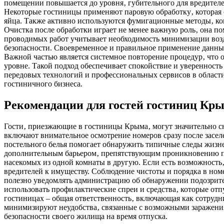
помещении повышается до уровня‚ губительного для вредител
Некоторые гостиницы применяют паровую обработку‚ которая о
яйца. Также активно используются фумигационные методы‚ ког
Очистка после обработки играет не менее важную роль‚ она по
проводимых работ учитывает необходимость минимизации возд
безопасности. Своевременное и правильное применение данных
Важной частью является системное повторение процедур‚ что 
уровне. Такой подход обеспечивает спокойствие и уверенность
передовых технологий и профессиональных сервисов в области
гостиничного бизнеса.
Рекомендации для гостей гостиниц Кры
Гости‚ приезжающие в гостиницы Крыма‚ могут значительно с
включают внимательное осмотрение номеров сразу после засел
постельного белья помогает обнаружить типичные следы жизн
дополнительным барьером‚ препятствующим проникновению пара
насекомых из одной комнаты в другую. Если есть возможность
вредителей к имуществу. Соблюдение чистоты и порядка в ном
полезно уведомлять администрацию об обнаружении подозрит
использовать профилактические спреи и средства‚ которые от
гостиницах – общая ответственность‚ включающая как сотрудн
минимизируют неудобства‚ связанные с возможными заражения
безопасности своего жилища на время отпуска.