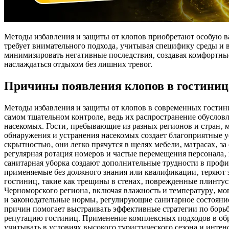
Методы избавления и защиты от клопов приобретают особую в
требует внимательного подхода‚ учитывая специфику среды и
минимизировать негативные последствия‚ создавая комфортные
наслаждаться отдыхом без лишних тревог.
Причины появления клопов в гостини
Методы избавления и защиты от клопов в современных гости
самом тщательном контроле‚ ведь их распространение обусло
насекомых. Гости‚ пребывающие из разных регионов и стран‚ 
обнаружения и устранения насекомых создает благоприятные 
скрытностью‚ они легко прячутся в щелях мебели‚ матрасах‚ з
регулярная ротация номеров и частые перемещения персонала‚ 
санитарная уборка создают дополнительные трудности в профи
применяемые без должного знания или квалификации‚ теряют 
гостиниц‚ такие как трещины в стенах‚ поврежденные плинту
Черноморского региона‚ включая влажность и температуру‚ мо
и законодательные нормы‚ регулирующие санитарное состояние
причин помогает выстраивать эффективные стратегии по борь
репутацию гостиниц. Применение комплексных подходов в обра
учитывать в условиях высокого туристического сезона и инте