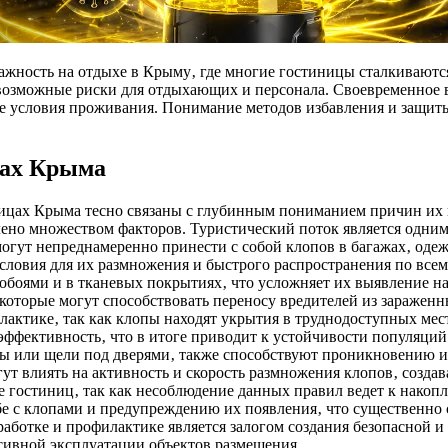
ажность на отдыхе в Крыму‚ где многие гостиницы сталкивают
 возможные риски для отдыхающих и персонала. Своевременное 
 условия проживания. Понимание методов избавления и защиты 
цах Крыма
ницах Крыма тесно связаны с глубинным пониманием причин их
влено множеством факторов. Туристический поток является одн
могут непреднамеренно принести с собой клопов в багажах‚ оде
условия для их размножения и быстрого распространения по вс
а обоями и в тканевых покрытиях‚ что усложняет их выявление н
которые могут способствовать переносу вредителей из зараженн
лактике‚ так как клопы находят укрытия в труднодоступных мес
эффективность‚ что в итоге приводит к устойчивости популяци
сы или щели под дверями‚ также способствуют проникновению 
гут влиять на активность и скорость размножения клопов‚ созда
 гостиниц‚ так как несоблюдение данных правил ведет к накоп
бе с клопами и предупреждению их появления‚ что существенн
ботке и профилактике является залогом создания безопасной и 
нсивной эксплуатации объектов размещения.