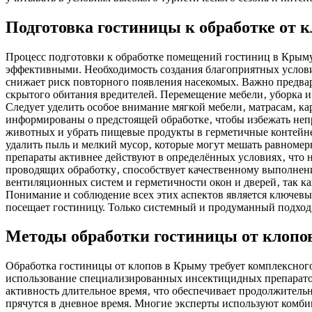
Подготовка гостиницы к обработке от 
Процесс подготовки к обработке помещений гостиниц в Крыму
эффективными. Необходимость создания благоприятных условий
снижает риск повторного появления насекомых. Важно предва
скрытого обитания вредителей. Перемещение мебели‚ уборка и
Следует уделить особое внимание мягкой мебели‚ матрасам‚ ка
информированы о предстоящей обработке‚ чтобы избежать неп
животных и убрать пищевые продукты в герметичные контейнер
удалить пыль и мелкий мусор‚ которые могут мешать равномер
препараты активнее действуют в определённых условиях‚ что 
проводящих обработку‚ способствует качественному выполнени
вентиляционных систем и герметичности окон и дверей‚ так к
Понимание и соблюдение всех этих аспектов является ключевы
посещает гостиницу. Только системный и продуманный подход к
Методы обработки гостиницы от клопо
Обработка гостиницы от клопов в Крыму требует комплексного
использование специализированных инсектицидных препаратов
активность длительное время‚ что обеспечивает продолжитель
прячутся в дневное время. Многие эксперты используют комби