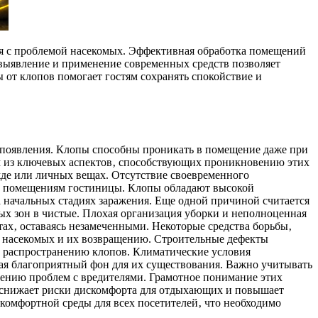
ся с проблемой насекомых. Эффективная обработка помещений
выявление и применение современных средств позволяет
от клопов помогает гостям сохранять спокойствие и
 появления. Клопы способны проникать в помещение даже при
им из ключевых аспектов‚ способствующих проникновению этих
жде или личных вещах. Отсутствие своевременного
ем помещениям гостиницы. Клопы обладают высокой
а начальных стадиях заражения. Еще одной причиной считается
ых зон в чистые. Плохая организация уборки и неполноценная
тах‚ оставаясь незамеченными. Некоторые средства борьбы‚
й насекомых и их возвращению. Строительные дефекты
и распространению клопов. Климатические условия
вая благоприятный фон для их существования. Важно учитывать
лению проблем с вредителями. Грамотное понимание этих
о снижает риски дискомфорта для отдыхающих и повышает
комфортной среды для всех посетителей‚ что необходимо