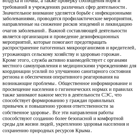
воздуха и почвы‚ а также проверку соблюдения норм и
требований в учреждениях различных сфер деятельности․
Значительное внимание уделяется борьбе с инфекционными
заболеваниями‚ проводятся профилактические мероприятия‚
направленные на снижение рисков эпидемий и ликвидацию
очагов заболеваний․ Важной составляющей деятельности
является организация и проведение дезинфекционных
мероприятий‚ которые помогают предотвращать
распространение патогенных микроорганизмов и вредителей‚
угрожающих сельскому хозяйству и здоровью горожан․
Кроме этого‚ служба активно взаимодействует с органами
местного самоуправления и медицинскими учреждениями для
координации усилий по улучшению санитарного состояния
региона и обеспечения оперативного реагирования на
возникающие проблемы․ Общественное информирование и
просвещение населения о гигиенических нормах и правилах
также занимают важное место в деятельности СЭС‚ что
способствует формированию у граждан правильных
привычек и повышению уровня ответственности за
собственное здоровье․ Все эти направления работы
способствуют созданию более безопасной и комфортной
среды для жизни людей‚ укреплению здоровья населения и
сохранению природных ресурсов Крыма․