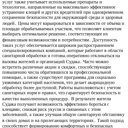
услуг также учитывает используемые препараты и
технологии‚ направленные на максимально эффективное
устранение клещей и других вредителей при одновременном
сохранении безопасности для окружающей среды и здоровья
людей․ Цены могут варьироваться в зависимости от объема и
площади обрабатываемых участков‚ что позволяет клиентам
выбирать оптимальное решение‚ соответствующее их
финансовым возможностям и потребностям․ Доступность
таких услуг обеспечивается широким распространением
специализированных компаний‚ которые работают в области
санитарной обработки и готовы оперативно откликаться на
вызовы жителей и организаций Судака․ Часто можно
встретить различные акции и скидки‚ способствующие
повышению числа обратившихся за профессиональной
помощью‚ а также существуют программы для социально
уязвимых категорий населения‚ что делает акарицидную
обработку более доступной; Работы выполняються с учетом
санитарных норм и правил‚ что гарантирует безопасность и
качество выполненных процедур․ В результате жители
Судака получают возможность эффективно бороться с
клещами‚ снижая риск укусов и связанных с этим
заболеваний‚ а также улучшая общую санитарную обстановку
в своих домах и на прилегающих территориях․ Такой подход
способствует формированию комфортных и безопасных