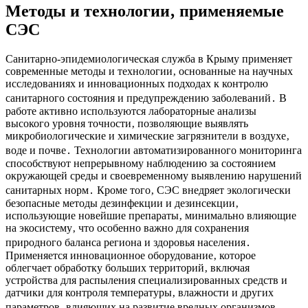
Методы и технологии‚ применяемые
СЭС
Санитарно-эпидемиологическая служба в Крыму применяет
современные методы и технологии‚ основанные на научных
исследованиях и инновационных подходах к контролю
санитарного состояния и предупреждению заболеваний․ В
работе активно используются лабораторные анализы
высокого уровня точности‚ позволяющие выявлять
микробиологические и химические загрязнители в воздухе‚
воде и почве․ Технологии автоматизированного мониторинга
способствуют непрерывному наблюдению за состоянием
окружающей среды и своевременному выявлению нарушений
санитарных норм․ Кроме того‚ СЭС внедряет экологически
безопасные методы дезинфекции и дезинсекции‚
использующие новейшие препараты‚ минимально влияющие
на экосистему‚ что особенно важно для сохранения
природного баланса региона и здоровья населения․
Применяется инновационное оборудование‚ которое
облегчает обработку больших территорий‚ включая
устройства для распыления специализированных средств и
датчики для контроля температуры‚ влажности и других
параметров‚ влияющих на развитие вредных организмов․